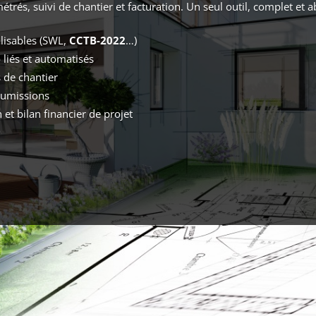
métrés, suivi de chantier et facturation. Un seul outil, complet et
isables (SWL,
CCTB-2022
…)
é
liés et automatisés
 de chantier
oumissions
 et bilan financier de projet